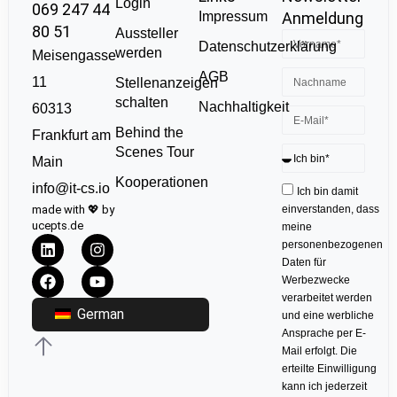
Login
069 247 44
Impressum
Anmeldung
80 51
Aussteller
Datenschutzerklärung
werden
Meisengasse
AGB
11
Stellenanzeigen
schalten
Nachhaltigkeit
60313
Behind the
Frankfurt am
Scenes Tour
Main
Kooperationen
info@it-cs.io
Ich bin damit
made with 💖 by
einverstanden, dass
ucepts.de
meine
personenbezogenen
Daten für
Werbezwecke
verarbeitet werden
German
und eine werbliche
Ansprache per E-
Mail erfolgt. Die
erteilte Einwilligung
kann ich jederzeit