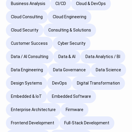
Business Analysis
CI/CD
Cloud & DevOps
Cloud Consulting
Cloud Engineering
Cloud Security
Consulting & Solutions
Customer Success
Cyber Security
Data / AI Consulting
Data & AI
Data Analytics / BI
Data Engineering
Data Governance
Data Science
Design Systems
DevOps
Digital Transformation
Embedded & IoT
Embedded Software
Enterprise Architecture
Firmware
Frontend Development
Full-Stack Development