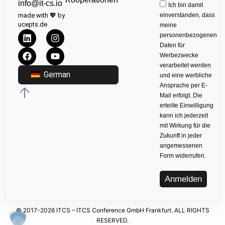
info@it-cs.io
Ich bin damit
made with 💖 by
einverstanden, dass
ucepts.de
meine
personenbezogenen
Daten für
Werbezwecke
verarbeitet werden
German
und eine werbliche
Ansprache per E-
Mail erfolgt. Die
erteilte Einwilligung
kann ich jederzeit
mit Wirkung für die
Zukunft in jeder
angemessenen
Form widerrufen.
Anmelden
© 2017-2026 ITCS – ITCS Conference GmbH Frankfurt. ALL RIGHTS
RESERVED.