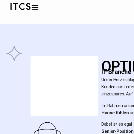
OPT
IT Branche
Unser Herz schläg
Kunden aus unter
einzusparen. Auf
Im Rahmen unser
Hause fühlen
un
Dabei ist es egal
Senior-Positio