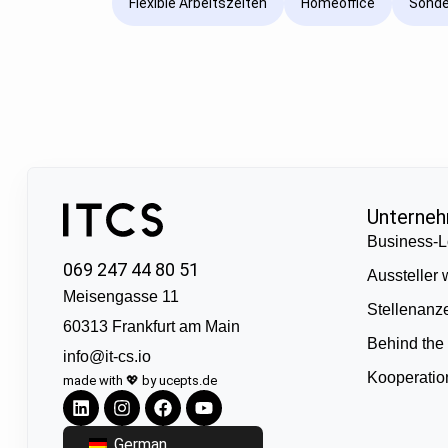
Flexible Arbeitszeiten
Homeoffice
Sonde
Unterne
Business-L
069 247 44 80 51
Aussteller
Meisengasse 11
Stellenanz
60313 Frankfurt am Main
Behind the
info@it-cs.io
Kooperati
made with 💖 by ucepts.de
German