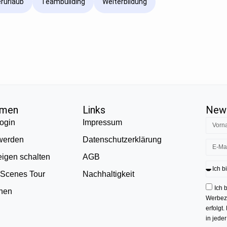
rurlaub
Teambuilding
Weiterbildung
hmen
Links
News
ogin
Impressum
 werden
Datenschutzerklärung
eigen schalten
AGB
 Scenes Tour
Nachhaltigkeit
Ich 
onen
Werbezw
erfolgt.
in jede