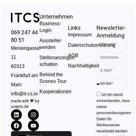
Unternehmen
Business-
Links
Newsletter-
Login
069 247 44
Impressum
Anmeldung
80 51
Aussteller
Datenschutzerklärung
werden
Meisengasse
AGB
11
Stellenanzeigen
schalten
Nachhaltigkeit
60313
Behind the
Frankfurt am
Scenes Tour
Main
Kooperationen
info@it-cs.io
Ich bin damit
made with 💖 by
einverstanden, dass
ucepts.de
meine
personenbezogenen
Daten für
Werbezwecke
verarbeitet werden