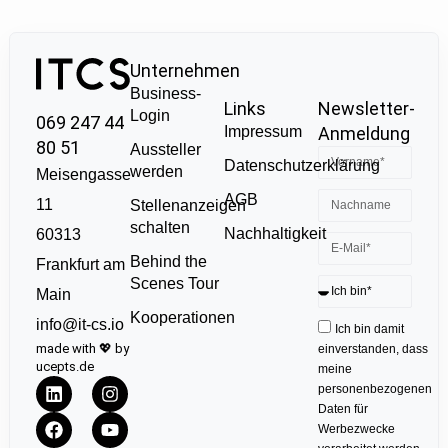
Unternehmen
Business-
Links
Newsletter-
Login
069 247 44
Impressum
Anmeldung
80 51
Aussteller
Datenschutzerklärung
werden
Meisengasse
AGB
11
Stellenanzeigen
schalten
Nachhaltigkeit
60313
Behind the
Frankfurt am
Scenes Tour
Main
Kooperationen
info@it-cs.io
Ich bin damit
made with 💖 by
einverstanden, dass
ucepts.de
meine
personenbezogenen
Daten für
Werbezwecke