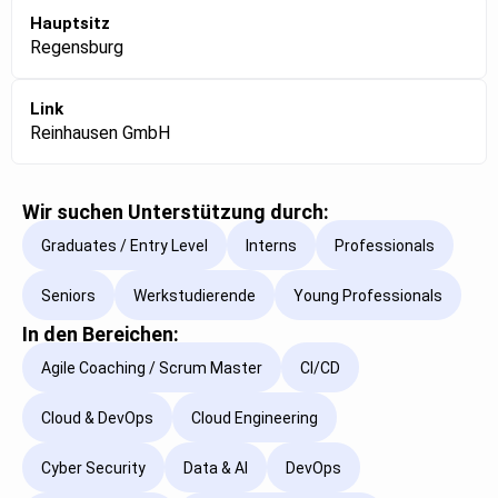
Hauptsitz
Regensburg
Link
Reinhausen GmbH
Wir suchen Unterstützung durch:
Graduates / Entry Level
Interns
Professionals
Seniors
Werkstudierende
Young Professionals
In den Bereichen:
Agile Coaching / Scrum Master
CI/CD
Cloud & DevOps
Cloud Engineering
Cyber Security
Data & AI
DevOps