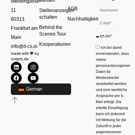
werden
Meisengasse
AGB
11
Stellenanzeigen
schalten
Nachhaltigkeit
60313
Behind the
Frankfurt am
Scenes Tour
Main
Kooperationen
info@it-cs.io
Ich bin damit
made with 💖 by
einverstanden, dass
ucepts.de
meine
personenbezogenen
Daten für
Werbezwecke
verarbeitet werden
German
und eine werbliche
Ansprache per E-
Mail erfolgt. Die
erteilte Einwilligung
kann ich jederzeit
mit Wirkung für die
Zukunft in jeder
angemessenen