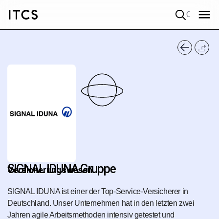
Quick search
SIGNAL IDUNA Gruppe
Versicherungs­wesen
SIGNAL IDUNA ist einer der Top-Service-Versicherer in
Deutschland. Unser Unternehmen hat in den letzten zwei
Jahren agile Arbeitsmethoden intensiv getestet und