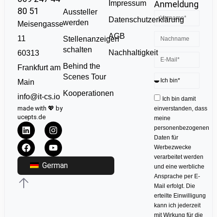
Impressum
Anmeldung
80 51
Aussteller
Datenschutzerklärung
werden
Meisengasse
AGB
11
Stellenanzeigen
schalten
Nachhaltigkeit
60313
Behind the
Frankfurt am
Scenes Tour
Main
Kooperationen
info@it-cs.io
Ich bin damit
made with 💖 by
einverstanden, dass
ucepts.de
meine
personenbezogenen
Daten für
Werbezwecke
verarbeitet werden
German
und eine werbliche
Ansprache per E-
Mail erfolgt. Die
erteilte Einwilligung
kann ich jederzeit
mit Wirkung für die