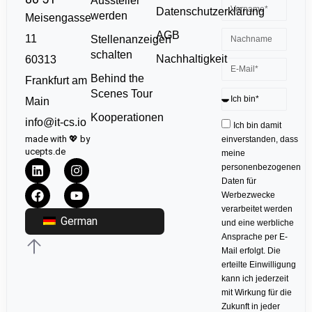
Aussteller
Datenschutzerklärung
werden
Meisengasse
AGB
11
Stellenanzeigen
schalten
Nachhaltigkeit
60313
Behind the
Frankfurt am
Scenes Tour
Main
Kooperationen
info@it-cs.io
Ich bin damit
made with 💖 by
einverstanden, dass
ucepts.de
meine
personenbezogenen
Daten für
Werbezwecke
verarbeitet werden
German
und eine werbliche
Ansprache per E-
Mail erfolgt. Die
erteilte Einwilligung
kann ich jederzeit
mit Wirkung für die
Zukunft in jeder