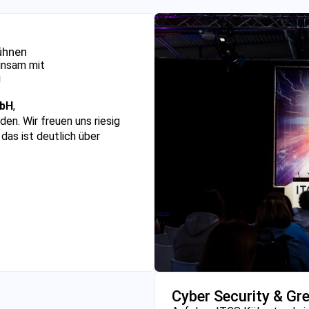
ühnen
insam mit
!
mbH
,
en. Wir freuen uns riesig
as ist deutlich über
Cyber Security & Gre