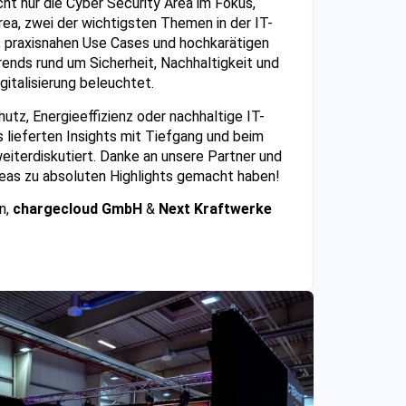
ht nur die Cyber Security Area im Fokus,
rea, zwei der wichtigsten Themen in der IT-
, praxisnahen Use Cases und hochkarätigen
ends rund um Sicherheit, Nachhaltigkeit und
italisierung beleuchtet.
tz, Energieeffizienz oder nachhaltige IT-
s lieferten Insights mit Tiefgang und beim
eiterdiskutiert. Danke an unsere Partner und
reas zu absoluten Highlights gemacht haben!
n,
chargecloud GmbH
&
Next Kraftwerke