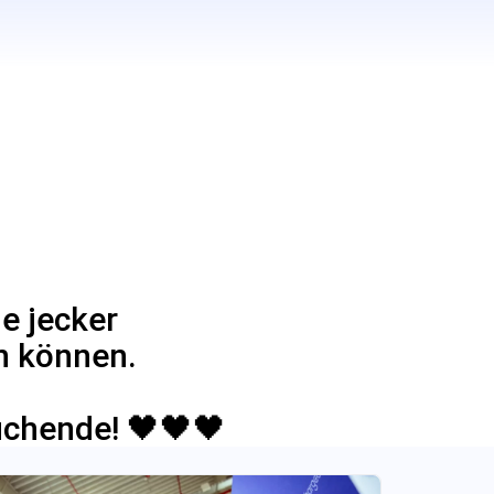
e jecker
n können.
uchende! 🖤🖤🖤