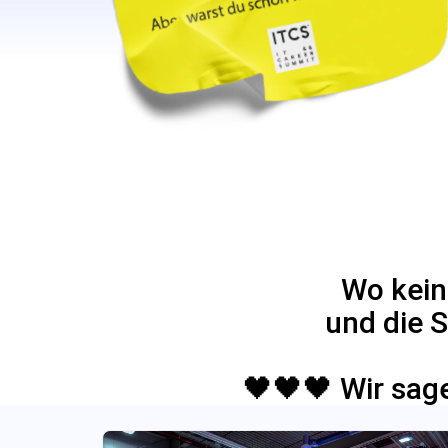
Wo kein
und die 
🖤🖤🖤 Wir sa